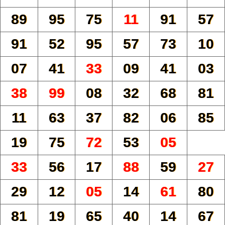
89
95
75
11
91
57
91
52
95
57
73
10
07
41
33
09
41
03
38
99
08
32
68
81
11
63
37
82
06
85
19
75
72
53
05
33
56
17
88
59
27
29
12
05
14
61
80
81
19
65
40
14
67