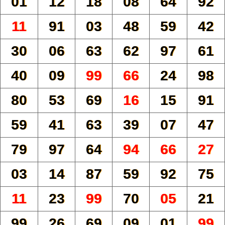
01
12
18
08
64
92
11
91
03
48
59
42
30
06
63
62
97
61
40
09
99
66
24
98
80
53
69
16
15
91
59
41
63
39
07
47
79
97
64
94
66
27
03
14
87
59
92
75
11
23
99
70
05
21
99
26
69
09
01
99