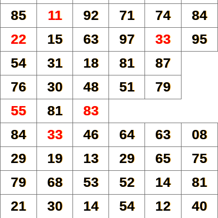
85
11
92
71
74
84
22
15
63
97
33
95
54
31
18
81
87
76
30
48
51
79
55
81
83
84
33
46
64
63
08
29
19
13
29
65
75
79
68
53
52
14
81
21
30
14
54
12
40