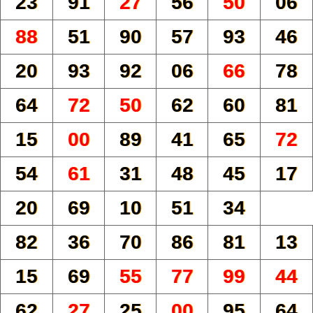
23
91
27
56
50
06
88
51
90
57
93
46
20
93
92
06
66
78
64
72
50
62
60
81
15
00
89
41
65
72
54
61
31
48
45
17
20
69
10
51
34
82
36
70
86
81
13
15
69
55
77
99
44
62
27
25
00
95
64