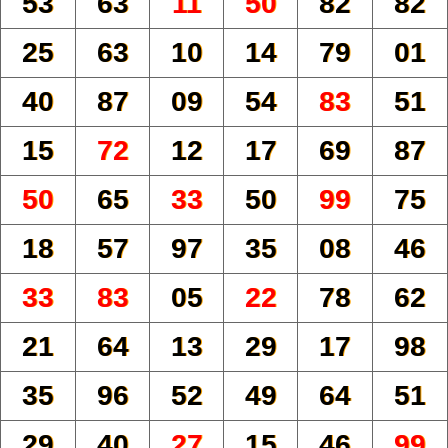
53
63
11
50
82
82
25
63
10
14
79
01
40
87
09
54
83
51
15
72
12
17
69
87
50
65
33
50
99
75
18
57
97
35
08
46
33
83
05
22
78
62
21
64
13
29
17
98
35
96
52
49
64
51
29
40
27
15
46
99