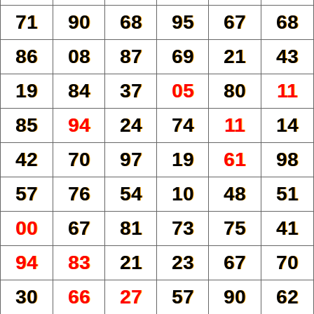
71
90
68
95
67
68
86
08
87
69
21
43
19
84
37
05
80
11
85
94
24
74
11
14
42
70
97
19
61
98
57
76
54
10
48
51
00
67
81
73
75
41
94
83
21
23
67
70
30
66
27
57
90
62