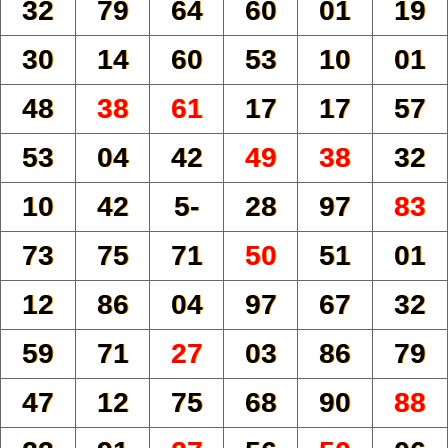
32
79
64
60
01
19
30
14
60
53
10
01
48
38
61
17
17
57
53
04
42
49
38
32
10
42
5-
28
97
83
73
75
71
50
51
01
12
86
04
97
67
32
59
71
27
03
86
79
47
12
75
68
90
88