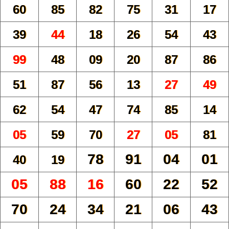
60
85
82
75
31
17
39
44
18
26
54
43
99
48
09
20
87
86
51
87
56
13
27
49
62
54
47
74
85
14
05
59
70
27
05
81
78
91
04
01
40
19
05
88
16
60
22
52
70
24
34
21
06
43