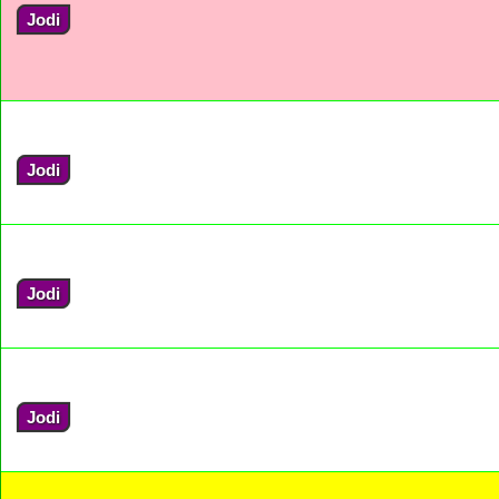
Jodi
Jodi
Jodi
Jodi