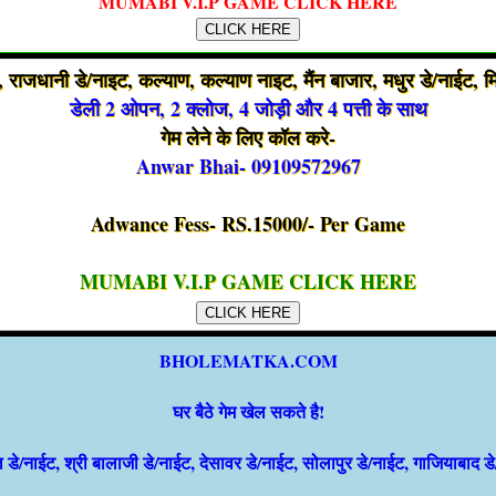
MUMABI V.I.P GAME CLICK HERE
CLICK HERE
 राजधानी डे/नाइट, कल्याण, कल्याण नाइट, मैंन बाजार, मधुर डे/नाईट, 
डेली 2 ओपन, 2 क्लोज, 4 जोड़ी और 4 पत्ती के साथ
गेम लेने के लिए कॉल करे-
Anwar Bhai- 09109572967
Adwance Fess- RS.15000/- Per Game
MUMABI V.I.P GAME CLICK HERE
CLICK HERE
BHOLEMATKA.COM
घर बैठे गेम खेल सकते है!
ल डे/नाईट, श्री बालाजी डे/नाईट, देसावर डे/नाईट, सोलापुर डे/नाईट, गाजियाबाद ड