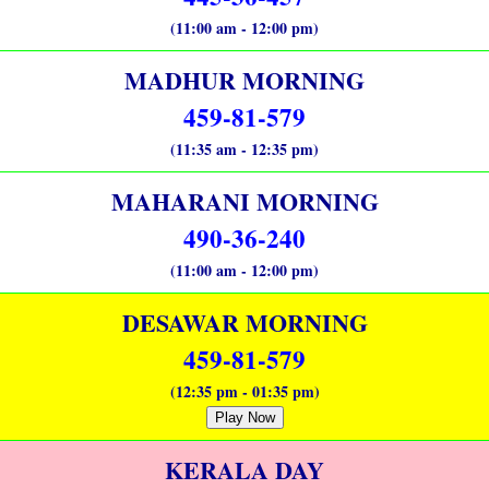
(11:00 am - 12:00 pm)
MADHUR MORNING
459-81-579
(11:35 am - 12:35 pm)
MAHARANI MORNING
490-36-240
(11:00 am - 12:00 pm)
DESAWAR MORNING
459-81-579
(12:35 pm - 01:35 pm)
Play Now
KERALA DAY