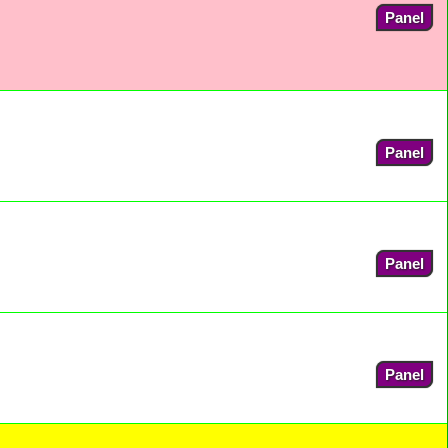
Panel
Panel
Panel
Panel