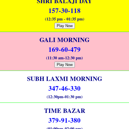
SHRI BALAJI DAY
157-30-118
(12:35 pm - 01:35 pm)
Play Now
GALI MORNING
169-60-479
(11:30 am-12:30 pm)
Play Now
SUBH LAXMI MORNING
347-46-330
(12:30pm-01:30 pm)
TIME BAZAR
379-91-380
(01:00pm-02:00 pm)