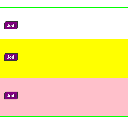
Jodi
Jodi
Jodi