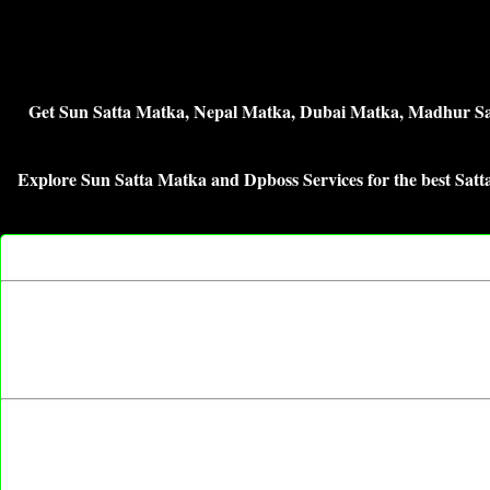
Get Sun Satta Matka, Nepal Matka, Dubai Matka, Madhur Sa
Explore Sun Satta Matka and Dpboss Services for the best Sa