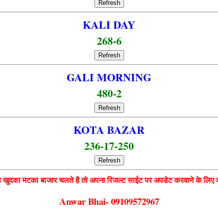
Refresh
KALI DAY
268-6
Refresh
GALI MORNING
480-2
Refresh
KOTA BAZAR
236-17-250
Refresh
खुदका मटका बाजार चलते है तो अपना रिजल्ट साईट पर अपडेट करवाने के लिए 
Anwar Bhai- 09109572967