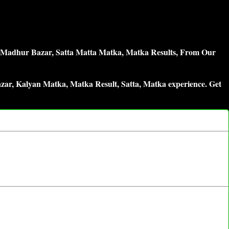
 Madhur Bazar, Satta Matta Matka, Matka Results, From Our
ar, Kalyan Matka, Matka Result, Satta, Matka experience. Get