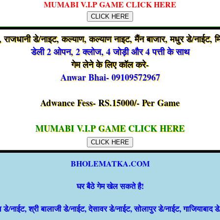
MUMABI V.I.P GAME CLICK HERE
CLICK HERE
 राजधानी डे/नाइट, कल्याण, कल्याण नाइट, मैंन बाजार, मधुर डे/नाईट, 
डेली 2 ओपन, 2 क्लोज, 4 जोड़ी और 4 पत्ती के साथ
गेम लेने के लिए कॉल करे-
Anwar Bhai- 09109572967
Adwance Fess- RS.15000/- Per Game
MUMABI V.I.P GAME CLICK HERE
CLICK HERE
BHOLEMATKA.COM
घर बैठे गेम खेल सकते है!
ल डे/नाईट, श्री बालाजी डे/नाईट, देसावर डे/नाईट, सोलापुर डे/नाईट, गाजियाबाद ड