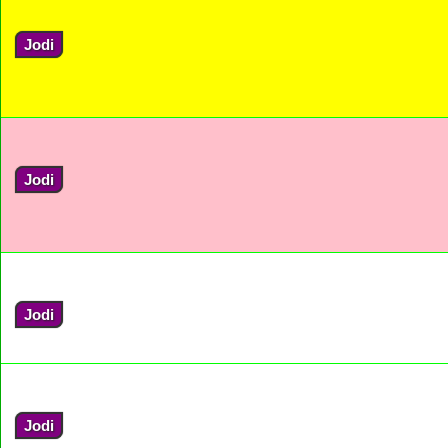
Jodi
Jodi
Jodi
Jodi