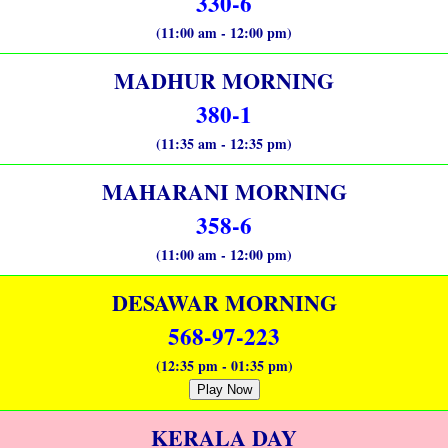
330-6
(11:00 am - 12:00 pm)
MADHUR MORNING
380-1
(11:35 am - 12:35 pm)
MAHARANI MORNING
358-6
(11:00 am - 12:00 pm)
DESAWAR MORNING
568-97-223
(12:35 pm - 01:35 pm)
Play Now
KERALA DAY