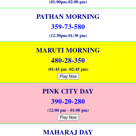
(01:00pm-02:00 pm)
PATHAN MORNING
359-73-580
(12:30pm-01:30 pm)
MARUTI MORNING
480-28-350
(01:45 pm -02:45 pm)
Play Now
PINK CITY DAY
390-20-280
(12:00 pm - 01:00 pm)
Play Now
MAHARAJ DAY