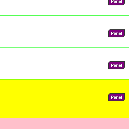
Panel
Panel
Panel
Panel