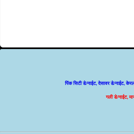
पिंक सिटी डे/नाईट, देसावर डे/नाईट, केर
गली डे/नाईट, मार