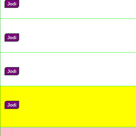
Jodi
Jodi
Jodi
Jodi