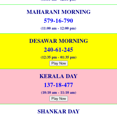
MAHARANI MORNING
579-16-790
(11:00 am - 12:00 pm)
DESAWAR MORNING
240-61-245
(12:35 pm - 01:35 pm)
Play Now
KERALA DAY
137-18-477
(10:10 am - 11:10 am)
Play Now
SHANKAR DAY