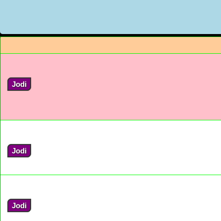
Jodi
Jodi
Jodi