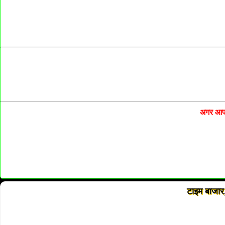
अगर आप 
टाइम बाजार,