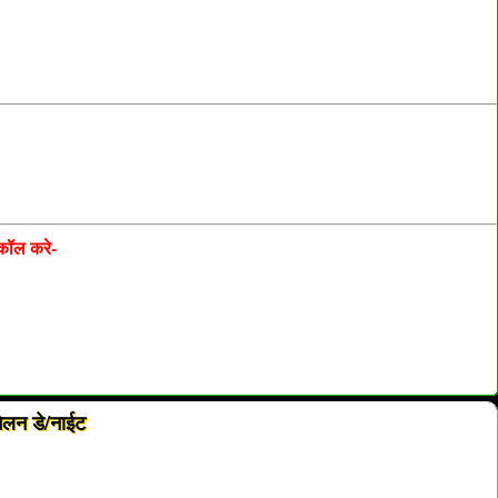
कॉल करे-
मिलन डे/नाईट